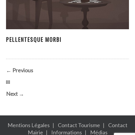
PELLENTESQUE MORBI
PELLENTESQUE MORBI
←
Previous
Next
→
Mentions Légales
Contact Tourisme
Contact
Mairie
Informations
Médias