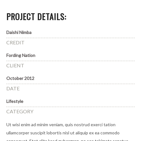
PROJECT DETAILS:
Daishi Nimba
CREDIT
Fording Nation
CLIENT
October 2012
DATE
Lifestyle
CATEGORY
Ut wisi enim ad minim veniam, quis nostrud exerci tation
ullamcorper suscipit lobortis nisl ut aliquip ex ea commodo
consequat. Stet clita kasd gubergren, no sea takimata sanctus