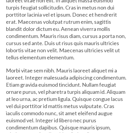
laoreet vitae non elit. In aliquet massa euismod
turpis feugiat sollicitudin. Cras in metus non dui
porttitor lacinia vel et ipsum. Donec et hendrerit
erat. Maecenas volutpat rutrum enim, sagittis
blandit dolor dictum eu. Aenean viverra mollis
condimentum. Mauris risus diam, cursus a porta non,
cursus sed ante. Duis ut risus quis mauris ultricies
lobortis vitae non velit. Maecenas ultricies velit ut
tellus elementum elementum.
Morbi vitae sem nibh. Mauris laoreet aliquet mi a
laoreet. Integer malesuada adipiscing condimentum.
Etiam gravida euismod tincidunt. Nullam feugiat
ornare purus, vel pharetra turpis aliquam id. Aliquam
at leo urna, ac pretium ligula. Quisque congue lacus
vel dui porttitor id mattis metus vulputate. Cras
iaculis commodo nunc, sit amet eleifend augue
euismod vel. Integer id libero nec purus
condimentum dapibus. Quisque mauris ipsum,