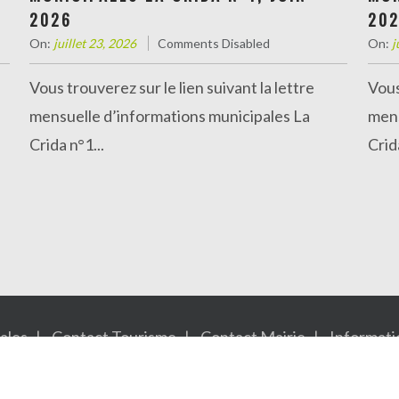
2026
20
Informations administratives
On:
juillet 23, 2026
Comments Disabled
On:
j
Vous trouverez sur le lien suivant la lettre
Vous
mensuelle d’informations municipales La
mens
Crida n°1...
Crida
ales
Contact Tourisme
Contact Mairie
Informati
Copyright © 2015
Saint Laurent de Cerdans