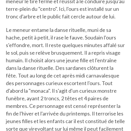
meneur le tire ferme et réussit à le conduire jusqu'au
terre-plein du "centro". Ici, l'ours est installé sur un
tronc d'arbre et le public fait cercle autour de lui.
Le meneur entame la danse rituelle, muni de sa
hache, petit à petit, il rase le fauve. Soudain l'ours
s'effondre, mort. Il reste quelques minutes affalé sur
le sol, puis se relève brusquement. Il a repris visage
humain. Il choisit alors une jeune fille et l'entraîne
dans la danse rituelle. Des sardanes clôturent la
fête. Tout au long de cet après midi carnavalesque
des personnages curieux escortent l'ours. Tout
d'abord la "monaca". Il s'agit d'un curieux monstre
funèbre, ayant 2 troncs, 2 têtes et 4 paires de
membres. Ce personnage est censé représenter la
fin de l'hiver et l'arrivée du printemps. Il terrorise les
jeunes filles et les enfants car il est constitué de telle
sorte que virevoltant sur lui même il peut facilement