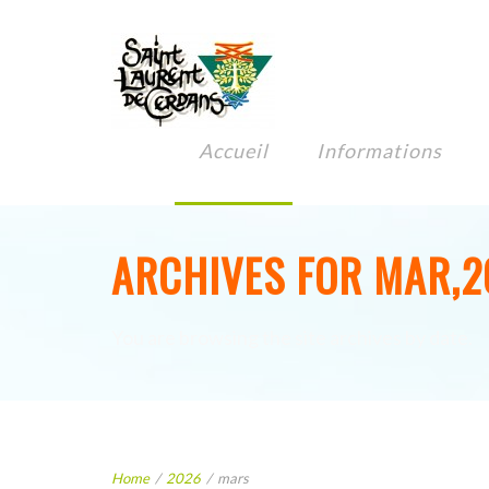
Accueil
Informations
ARCHIVES FOR MAR,2
You are browsing the site archives by date.
Home
/
2026
/
mars