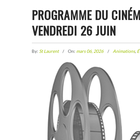
PROGRAMME DU CINÉMA
VENDREDI 26 JUIN
By:
St Laurent
On:
mars 06, 2026
Animations
,
É